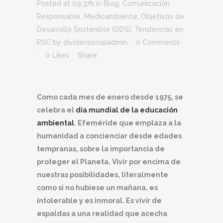
Posted at 09:37h
in
Blog
,
Comunicación
Responsable
,
Medioambiente
,
Objetivos de
Desarrollo Sostenible (ODS)
,
Tendencias en
RSC
by
dividensocialadmin
0 Comments
0
Likes
Share
Como cada mes de enero desde 1975, se
celebra el
día mundial de la educación
ambiental
. Efeméride que emplaza a la
humanidad a concienciar desde edades
tempranas, sobre la importancia de
proteger el Planeta. Vivir por encima de
nuestras posibilidades, literalmente
como si no hubiese un mañana, es
intolerable y es inmoral. Es vivir de
espaldas a una realidad que acecha