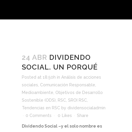
24 ABR
DIVIDENDO
SOCIAL. UN PORQUÉ
Posted at 18:50h
in
Análisis de acciones
sociales
,
Comunicación Responsable
,
Medioambiente
,
Objetivos de Desarrollo
Sostenible (ODS)
,
RSC
,
SROI RSC
,
Tendencias en RSC
by
dividensocialadmin
0 Comments
0
Likes
Share
Dividendo Social –y el solo nombre es