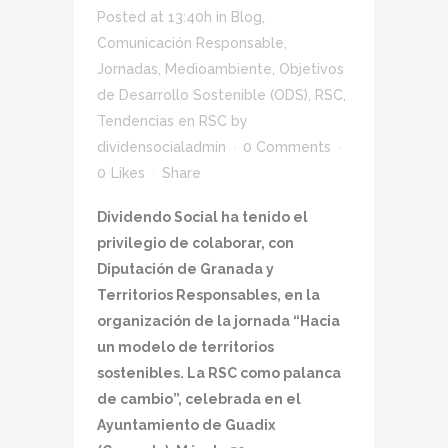
Posted at 13:40h
in
Blog
,
Comunicación Responsable
,
Jornadas
,
Medioambiente
,
Objetivos
de Desarrollo Sostenible (ODS)
,
RSC
,
Tendencias en RSC
by
dividensocialadmin
0 Comments
0
Likes
Share
Dividendo Social ha tenido el
privilegio de colaborar, con
Diputación de Granada y
Territorios Responsables, en la
organización de la jornada “Hacia
un modelo de territorios
sostenibles. La RSC como palanca
de cambio”, celebrada en el
Ayuntamiento de Guadix