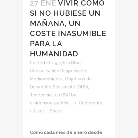
27 ENE
VIVIR COMO
SI NO HUBIESE UN
MAÑANA, UN
COSTE INASUMIBLE
PARA LA
HUMANIDAD
Posted at 09:37h
in
Blog
,
Comunicación Responsable
,
Medioambiente
,
Objetivos de
Desarrollo Sostenible (ODS)
,
Tendencias en RSC
by
dividensocialadmin
0 Comments
0
Likes
Share
Como cada mes de enero desde