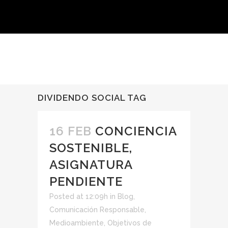
DIVIDENDO SOCIAL TAG
16 FEB
CONCIENCIA
SOSTENIBLE,
ASIGNATURA
PENDIENTE
Posted at 12:09h
in
Blog
,
Comunicación Responsable
,
Medioambiente
,
Objetivos de