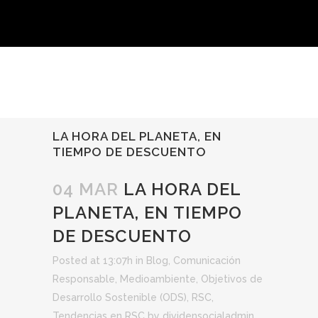
LA HORA DEL PLANETA, EN
TIEMPO DE DESCUENTO
04 MAR
LA HORA DEL
PLANETA, EN TIEMPO
DE DESCUENTO
Posted at 13:07h
in
Blog
,
Comunicación
Responsable
,
Medioambiente
,
Objetivos de
Desarrollo Sostenible (ODS)
,
RSC
,
Tendencias en RSC
by
dividensocialadmin