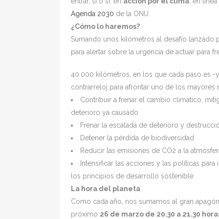
entrar, sí o sí, en
acción por el clima
, en líne
Agenda 2030
de la ONU.
¿Cómo lo haremos?
Sumando unos kilómetros al desafío lanzado
para alertar sobre la urgencia de actuar para fr
40.000 kilómetros, en los que cada paso es -y
contrarreloj para afrontar uno de los mayores
Contribuir a frenar el cambio climático, mit
deterioro ya causado
Frenar la escalada de deterioro y destrucci
Detener la pérdida de biodiversidad
Reducir las emisiones de CO2 a la atmósfera
Intensificar las acciones y las políticas pa
los principios de desarrollo sostenible
La hora del planeta
Como cada año, nos sumamos al gran apagón, 
próximo
26 de marzo de 20.30 a 21.30 hora