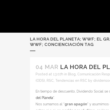
LA HORA DEL PLANETA; WWF; EL GR
WWF; CONCIENCIACIÓN TAG
04 MAR
LA HORA DEL P
Posted at 13:07h
in
Blog
,
Comunicación Resp
(ODS)
,
RSC
,
Tendencias en RSC
by
dividenso
En tiempo de descuento, Dividendo Social se 
del Planeta
”.
Nos sumamos al “
gran apagón
” y asumimos 