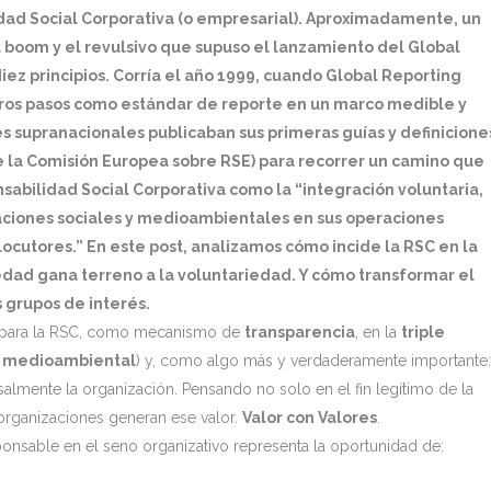
ad Social Corporativa (o empresarial). Aproximadamente, un
 boom y el revulsivo que supuso el lanzamiento del Global
iez principios. Corría el año 1999, cuando Global Reporting
meros pasos como estándar de reporte en un marco medible y
s supranacionales publicaban sus primeras guías y definicione
e la Comisión Europea sobre RSE) para recorrer un camino que
nsabilidad Social Corporativa como la “integración voluntaria,
aciones sociales y medioambientales en sus operaciones
locutores.” En este post, analizamos cómo incide la RSC en la
edad gana terreno a la voluntariedad. Y cómo transformar el
 grupos de interés.
s para la RSC, como mecanismo de
transparencia
, en la
triple
y medioambiental
) y, como algo más y verdaderamente importante:
almente la organización. Pensando no solo en el fin legítimo de la
 organizaciones generan ese valor.
Valor con Valores
.
ponsable en el seno organizativo representa la oportunidad de: