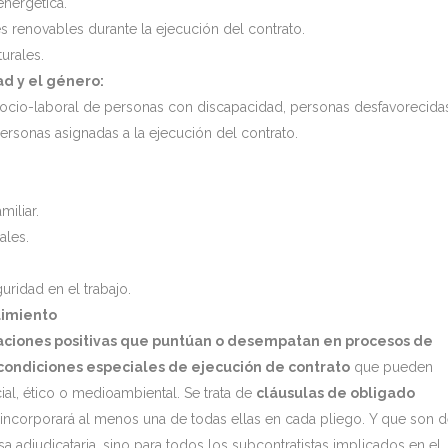
nergética.
s renovables durante la ejecución del contrato.
urales.
ad y el género:
n socio-laboral de personas con discapacidad, personas desfavorecida
rsonas asignadas a la ejecución del contrato.
miliar.
ales.
uridad en el trabajo.
limiento
aciones positivas que puntúan o desempatan en procesos de
s condiciones especiales de ejecución de contrato
que pueden
al, ético o medioambiental. Se trata de
cláusulas de obligado
incorporará al menos una de todas ellas en cada pliego. Y que son 
adjudicataria, sino para todos los subcontratistas implicados en el