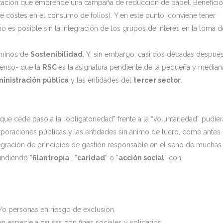
anización que emprende una campaña de reducción de papel. Beneficio
 costes en el consumo de folios). Y en este punto, conviene tener
o es posible sin la integración de los grupos de interés en la toma d
rminos de
Sostenibilidad
. Y, sin embargo, casi dos décadas después
senso- que la
RSC
es la asignatura pendiente de la pequeña y median
inistración pública
y las entidades del
tercer sector
.
 que cede paso a la “obligatoriedad” frente a la “voluntariedad” pudier
rporaciones públicas y las entidades sin ánimo de lucro, como antes
tegración de principios de gestión responsable en el seno de muchas
undiendo “
filantropía
”, “
caridad
” o “
acción social
” con
/o personas en riesgo de exclusión.
n especie a causas con fines sociales y solidarios.