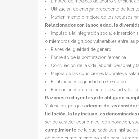
Empleo de medidas de ahorro y eficiencia e
Utilización de energía procedente de fuente
Mantenimiento o mejora de los recursos nat
Relacionados con la sociedad, la diversid
Impulso a la integración social e inserció
o miembros de grupos vulnerables entre las pe
Planes de igualdad de género.
Fomento de la contratación femenina.
Conciliación de la vida laboral, personal y fa
Mejora de las condiciones laborales y salari
Estabilidad y seguridad en el empleo.
Formación y protección de la salud y la seg
Razones excluyentes y de obligado cump
Y atención, porque
además de las consider
licitación, la ley incluye las denominada
ser de carácter económico, de innovación, soci
cumplimiento
de la que cada administración 
obligado cumplimiento no solo para la empresa 