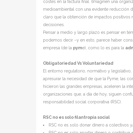
costes en la factura final. (Imaginen una org
medioambiental con una evidente reducción de
claro que la obtención de impactos positivos n
decisiones.
Pensar a medio y largo plazo es pensar en té
podemos decir –y en esto, parece haber con
empresa (de la
pym
e), como lo es para la
adm
Obligatoriedad Vs Voluntariedad
El entorno regulatorio, normativo y legislativo,
apresurar la necesidad de que la Pyme, las co
hicieron las grandes empresas, aceleren la in
organizaciones que, a día de hoy, siguen conf
responsabilidad social corporativa (RSC).
RSC no es solo filantropía social
RSC no es solo donar dinero a colectivos y
RSC no es solo aportar dinero o contribuir e