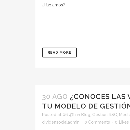
¿
Hablamos
?
READ MORE
30 AGO
¿CONOCES LAS 
TU MODELO DE GESTIÓ
Posted at 06:47h
in
Blog
,
Gestión RSC
,
Medi
dividensocialadmin
0 Comments
0
Likes