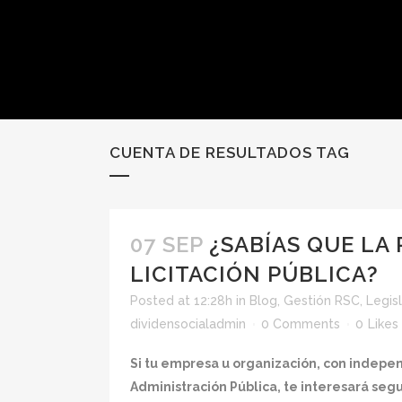
CUENTA DE RESULTADOS TAG
07 SEP
¿SABÍAS QUE LA
LICITACIÓN PÚBLICA?
Posted at 12:28h
in
Blog
,
Gestión RSC
,
Legis
dividensocialadmin
0 Comments
0
Likes
Si tu empresa u organización, con indepen
Administración Pública, te interesará seg