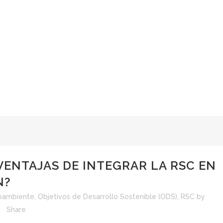
VENTAJAS DE INTEGRAR LA RSC EN
N?
oambiente
,
Objetivos de Desarrollo Sostenible (ODS)
,
RSC
by
Share