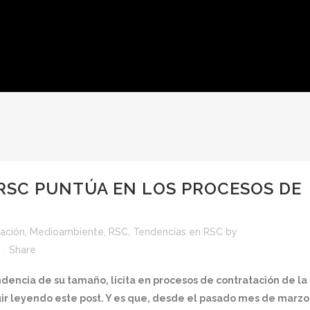
 RSC PUNTÚA EN LOS PROCESOS DE
lación
,
Medioambiente
,
RSC
,
Tendencias en RSC
by
Share
dencia de su tamaño, licita en procesos de contratación de la
uir leyendo este post. Y es que, desde el pasado mes de marzo