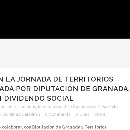
EN LA JORNADA DE TERRITORIOS
ADA POR DIPUTACIÓN DE GRANADA,
 DIVIDENDO SOCIAL
ponsable
,
Jornadas
,
Medioambiente
,
Objetivos de Desarrollo
y
dividensocialadmin
0 Comments
0
Likes
Share
e colaborar, con Diputación de Granada y Territorios