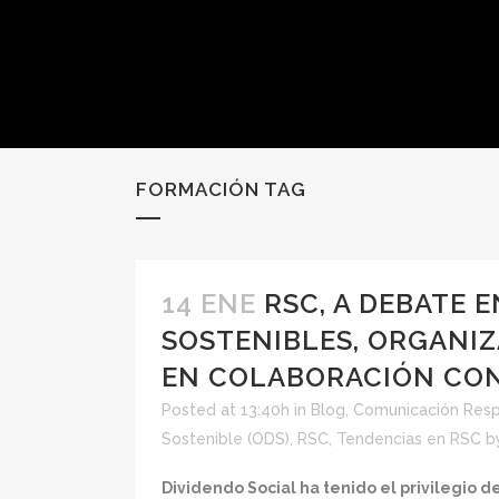
FORMACIÓN TAG
14 ENE
RSC, A DEBATE 
SOSTENIBLES, ORGANIZ
EN COLABORACIÓN CON
Posted at 13:40h
in
Blog
,
Comunicación Res
Sostenible (ODS)
,
RSC
,
Tendencias en RSC
b
Dividendo Social ha tenido el privilegio d