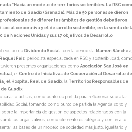
rnada “Hacia un modelo de territorios sostenibles. La RSC com
tamiento de Guadix (Granada). Más de 50 personas se dieron
y profesionales de diferentes ámbitos de gestión debatieron
 social corporativa y el desarrollo sostenible, en la senda de l
 de Naciones Unidas y sus 17 objetivos de Desarrollo
 el equipo de
Dividendo Social
-con la periodista
Mamen Sánchez
,
Raquel Paiz
, periodista especializada en RSC y sostenibilidad, com
stuvieron presentes organizaciones como
Asociación San José en
ectual
, el
Centro de Iniciativas de Cooperación al Desarrollo d
ia¸ el Hospital Real de Guadix
, la
Territorios Responsables de
 de Guadix.
buenas prácticas, como punto de partida para reflexionar sobre las
abilidad Social, tomando como punto de partida la Agenda 2030 y
y sobre la importancia de gestión de aspectos relacionados con la
os ámbitos organizativos, como elemento estratégico y con un alto
sentar las bases de un modelo de sociedad más justo, igualitario y