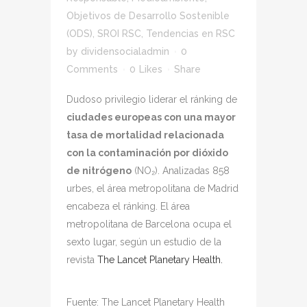
Objetivos de Desarrollo Sostenible
(ODS)
,
SROI RSC
,
Tendencias en RSC
by
dividensocialadmin
0
Comments
0
Likes
Share
Dudoso privilegio liderar el ránking de
ciudades europeas con una mayor
tasa de mortalidad relacionada
con la contaminación por dióxido
de nitrógeno
(NO₂). Analizadas 858
urbes, el área metropolitana de Madrid
encabeza el ránking. El área
metropolitana de Barcelona ocupa el
sexto lugar, según un estudio de la
revista
The Lancet Planetary Health.
Fuente: The Lancet Planetary Health