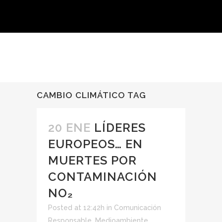
CAMBIO CLIMÁTICO TAG
20 ENE
LÍDERES
EUROPEOS… EN
MUERTES POR
CONTAMINACIÓN
NO₂
Posted at 12:42h
in
Comunicación
Responsable
,
Medioambiente
,