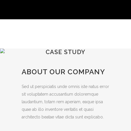
CASE STUDY
ABOUT OUR COMPANY
Sed ut perspiciatis unde omnis iste natus error
sit voluptatem accusantium doloremque
laudantium, totam rem aperiam, eaque ipsa
quae ab illo inventore veritatis et quasi
architecto beatae vitae dicta sunt explicabo.