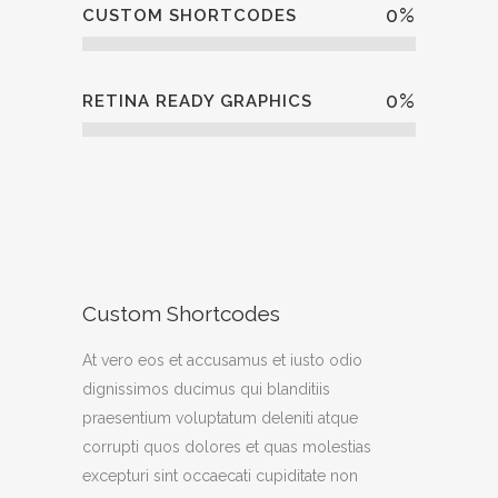
0
%
CUSTOM SHORTCODES
0
%
RETINA READY GRAPHICS
Custom Shortcodes
At vero eos et accusamus et iusto odio
dignissimos ducimus qui blanditiis
praesentium voluptatum deleniti atque
corrupti quos dolores et quas molestias
excepturi sint occaecati cupiditate non