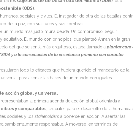
r de los
Objetivos de de Desarrollo del Milenio (ODM)
, que
Sostenible (ODS)
.
manos, sociales y civiles. El instigador de otra de las batallas contr
tico de la paz, con sus luces y sus sombras…
por un mundo más justo. Y una deuda. Un compromiso. Seguir
 equitativo. El mundo con principios, que planteó Annan en la gran
ecto del que se sentía más orgulloso, estaba llamado a
plantar cara
/SIDA y a la consecución de la enseñanza primaria con carácter
resultaron todo lo eficaces que hubiera querido el mandatario de la
 universal para asentar las bases de un mundo con iguales
de acción global y universal
 representaban la primera agenda de acción global orientada a
edibles y comparables
, cruciales para el desarrollo de la humanida
tes sociales y los
stakeholders
a ponerse en acción. A asentar las
medioambientalmente responsable. A moverse en términos de