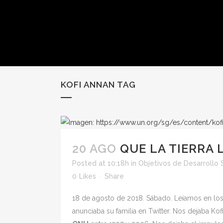
KOFI ANNAN TAG
20 AGO
QUE LA TIERRA 
Posted at 10:18h
in
Objetivos de Desarrollo 
0
Likes
Share
18 de agosto de 2018. Sábado. Leíamos en lo
anunciaba su familia en Twitter. Nos dejaba Ko