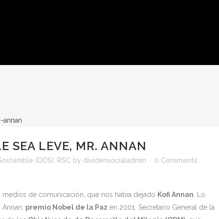
LE SEA LEVE, MR. ANNAN
Sostenible (ODS)
,
RSC
by
dividensocialadmin
0 Comments
s medios de comunicación, que nos había dejado
Kofi Annan
. Lo
fi Annan,
premio Nobel de la Paz
en 2001. Secretario General de la