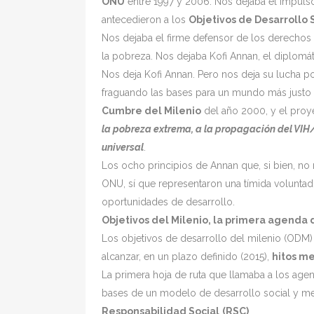
ONU
entre 1997 y 2006. Nos dejaba el impulso
antecedieron a los
Objetivos de Desarrollo 
Nos dejaba el firme defensor de los derechos hu
la pobreza. Nos dejaba Kofi Annan, el diplomá
Nos deja Kofi Annan. Pero nos deja su lucha 
fraguando las bases para un mundo más justo y
Cumbre del Milenio
del año 2000, y el proy
la pobreza extrema, a la propagación del VIH
universal
.
Los ocho principios de Annan que, si bien, no 
ONU, sí que representaron una tímida voluntad
oportunidades de desarrollo.
Objetivos del Milenio, la primera agenda 
Los objetivos de desarrollo del milenio (ODM)
alcanzar, en un plazo definido (2015),
hitos m
La primera hoja de ruta que llamaba a los agen
bases de un modelo de desarrollo social y 
Responsabilidad Social
(RSC)