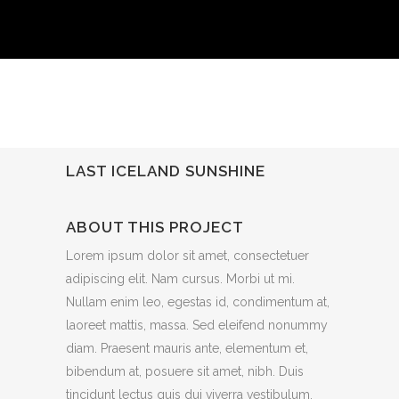
LAST ICELAND SUNSHINE
ABOUT THIS PROJECT
Lorem ipsum dolor sit amet, consectetuer
adipiscing elit. Nam cursus. Morbi ut mi.
Nullam enim leo, egestas id, condimentum at,
laoreet mattis, massa. Sed eleifend nonummy
diam. Praesent mauris ante, elementum et,
bibendum at, posuere sit amet, nibh. Duis
tincidunt lectus quis dui viverra vestibulum.