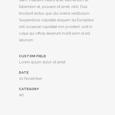
diam. Praesent mauris ante, elementum et,
bibendum at, posuere sit amet, nibh. Duis
tincidunt lectus quis dui viverra vestibulum.
Suspendisse vulputate aliquam dui.Excepteur
sint occaecat cupidatat non proident, sunt in
culpa qui officia deserunt mollit anim id est
laborum
CUSTOM FIELD
Lorem ipsum dolor sit amet
DATE
20 November
CATEGORY
Art