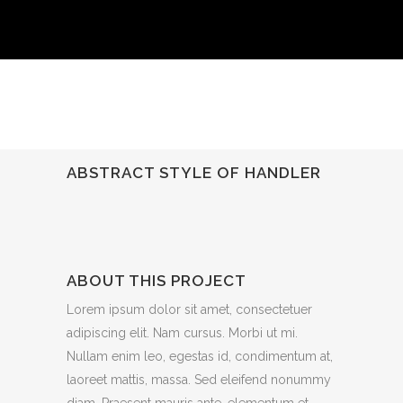
ABSTRACT STYLE OF HANDLER
ABOUT THIS PROJECT
Lorem ipsum dolor sit amet, consectetuer
adipiscing elit. Nam cursus. Morbi ut mi.
Nullam enim leo, egestas id, condimentum at,
laoreet mattis, massa. Sed eleifend nonummy